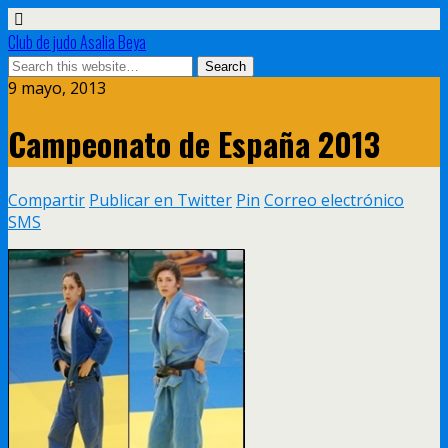
Club de judo Asalia Beya
9 mayo, 2013
Campeonato de España 2013
Compartir
Publicar en Twitter
Pin
Correo electrónico
SMS