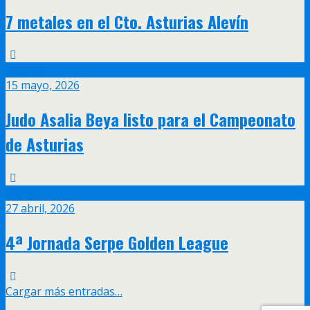
7 metales en el Cto. Asturias Alevín
May
15
15 mayo, 2026
Judo Asalia Beya listo para el Campeonato
de Asturias
Abr
27
27 abril, 2026
4ª Jornada Serpe Golden League
Cargar más entradas…