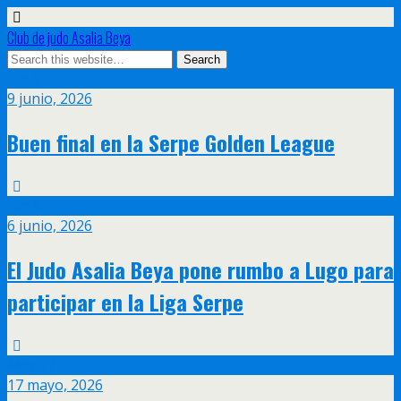
Club de judo Asalia Beya
Jun
9
9 junio, 2026
Buen final en la Serpe Golden League
Jun
6
6 junio, 2026
El Judo Asalia Beya pone rumbo a Lugo para
participar en la Liga Serpe
May
17
17 mayo, 2026