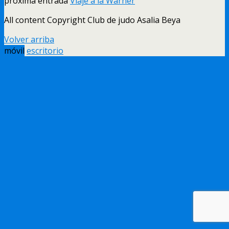
próxima entrada
Viaje a la Warner
All content Copyright Club de judo Asalia Beya
Volver arriba
móvil
escritorio