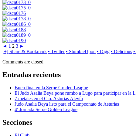
◄
1
2
3
►
[+] Share & Bookmark
• Twitter
• StumbleUpon
• Digg
• Delicious
•
Comments are closed.
Entradas recientes
Buen final en la Serpe Golden League
El Judo Asalia Beya pone rumbo a Lugo para participar en la L
7 metales en el Cto. Asturias Alevín
Judo Asalia Beya listo para el Campeonato de Asturias
4ª Jornada Serpe Golden League
Secciones
El Club