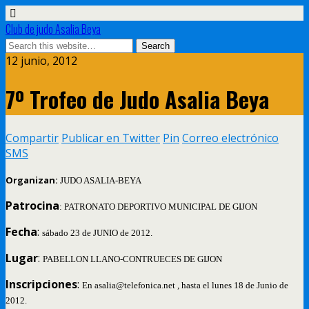
Club de judo Asalia Beya
12 junio, 2012
7º Trofeo de Judo Asalia Beya
Compartir
Publicar en Twitter
Pin
Correo electrónico
SMS
Organizan:
JUDO ASALIA-BEYA
Patrocina
: PATRONATO DEPORTIVO MUNICIPAL DE GIJON
Fecha
:
sábado 23 de JUNIO de 2012.
Lugar
:
PABELLON LLANO-CONTRUECES DE GIJON
Inscripciones
:
En asalia@telefonica.net , hasta el lunes 18 de Junio de
2012.